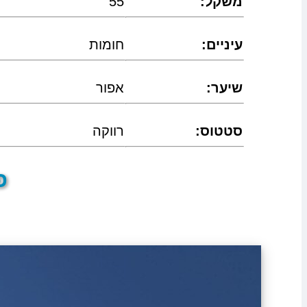
:משקל
55
:עיניים
חומות
:שיער
אפור
:סטטוס
רווקה
פר