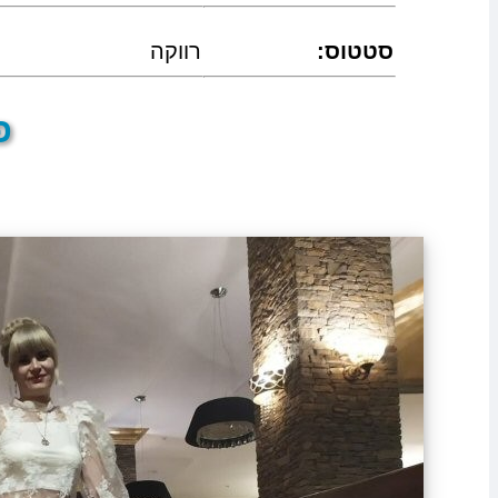
:סטטוס
רווקה
פר