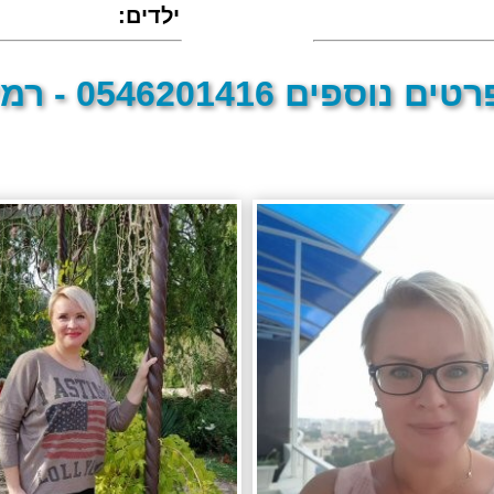
:ילדים
טים נוספים 0546201416 - רמי