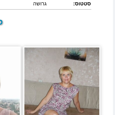
:סטטוס
גרושה
פר