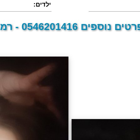
:ילדים
טים נוספים 0546201416 - רמי