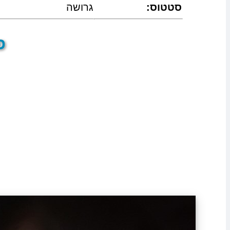
:סטטוס
גרושה
פר