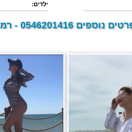
:ילדים
טים נוספים 0546201416 - רמי