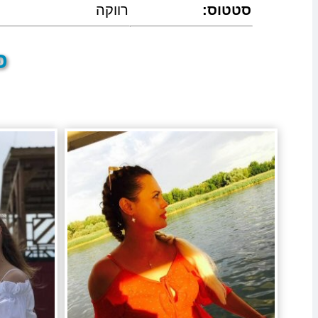
:סטטוס
רווקה
פר