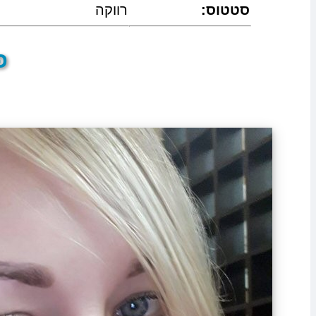
:סטטוס
רווקה
פר