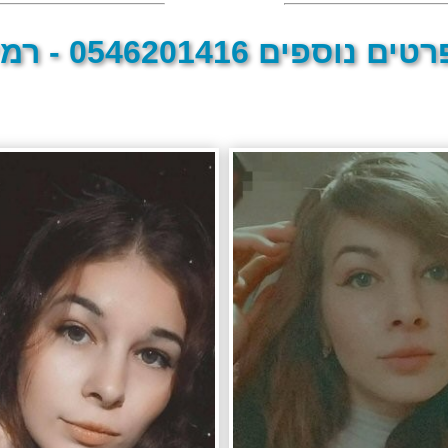
טים נוספים 0546201416 - רמי