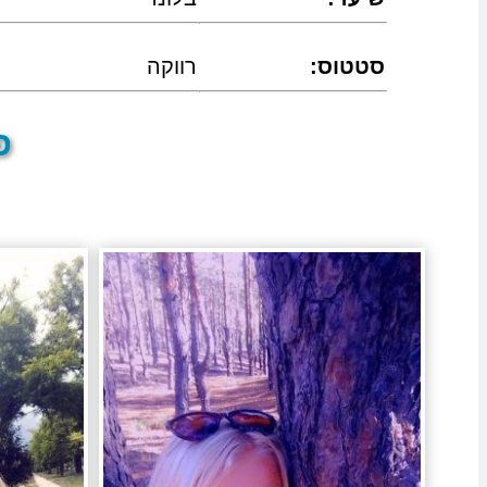
:סטטוס
רווקה
פר