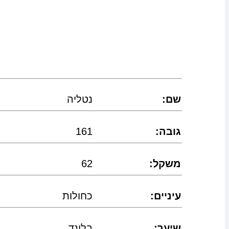
:שם
נטליה
:גובה
161
:משקל
62
:עיניים
כחולות
:שיער
בלונד