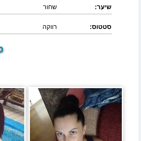
:שיער
שחור
:סטטוס
רווקה
פר