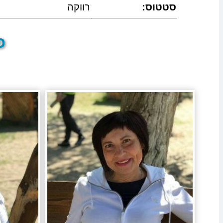
:סטטוס
רווקה
פר