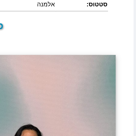
:סטטוס
אלמנה
פר