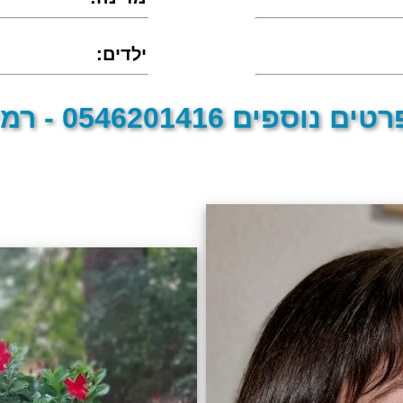
:ילדים
טים נוספים 0546201416 - רמי