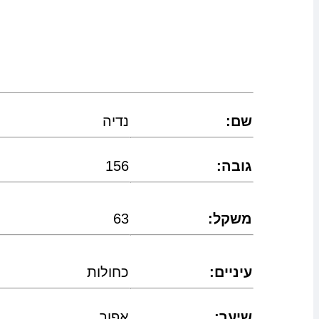
:שם
נדיה
:גובה
156
:משקל
63
:עיניים
כחולות
:שיער
אפור