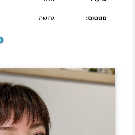
:סטטוס
גרושה
פר