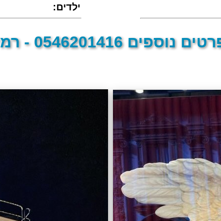
:ילדים
טים נוספים 0546201416 - רמי