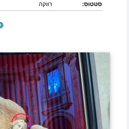
:סטטוס
רווקה
פר